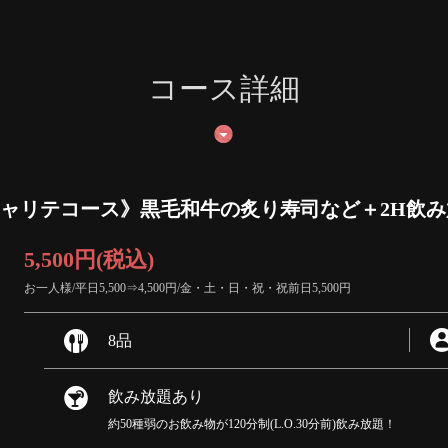
コース詳細
yaスペシャリテコース》黒毛和牛の炙り寿司など＋2H飲
5,500円
(税込)
お一人様/平日5,500⇒4,500円/金・土・日・祝・祝前日5,500円
8品
飲み放題あり
約50種弱のお飲み物が120分制(L.O.30分前)飲み放題！