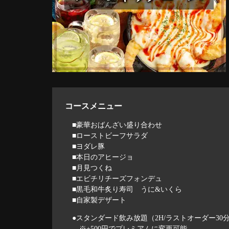
コースメニュー
■豪華おばんざい盛り合わせ
■ローストビーフサラダ
■ヨダレ豚
■本日のアヒージョ
■月見つくね
■エビチリチーズフォンデュ
■黒毛和牛炙り寿司 うに&いくら
■自家製デザート
●スタンダード飲み放題（2H/ラストオーダー30
※+500円でプレミアムに変更可能