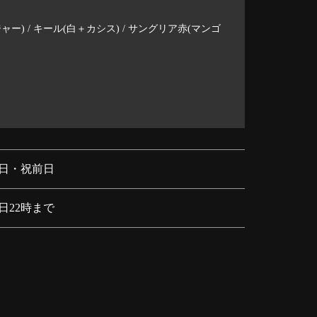
ャー) / キール(白＋カシス) / サングリア赤(マンゴ
日・祝前日
日22時まで