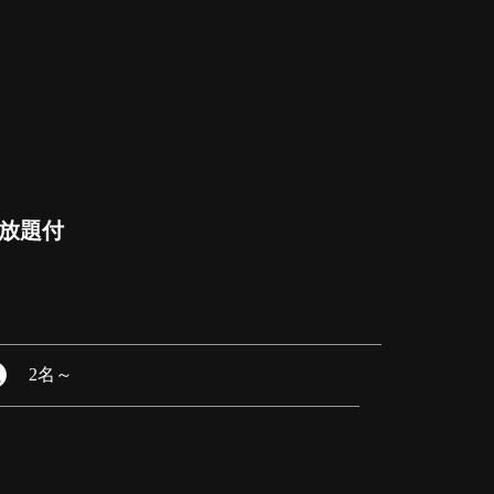
み放題付
2名
～