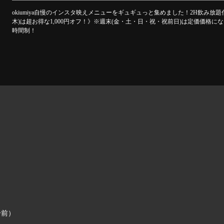
okiumiya自慢のインスタ映えメニューをギュギュっと集めました！2H飲み
木)は超お得な1,000円オフ！》※週末(金・土・日・祝・祝前日)は定価価格
時間制！
分前）