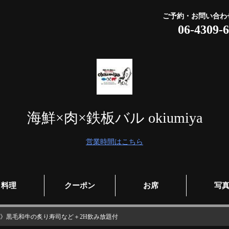
ご予約・お問い合わ
06-4309-
海鮮×肉×鉄板バル okiumiya
営業時間はこちら
料理
クーポン
お席
写
テコース》黒毛和牛の炙り寿司など＋2H飲み放題付