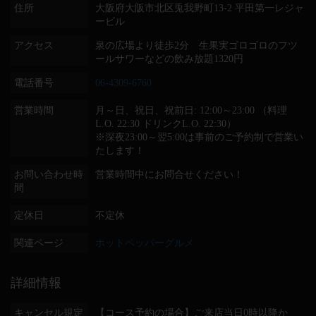
住所
大阪府大阪市北区兎我野町13-2 平田第一レジャ
ービル
アクセス
泉の広場より徒歩2分 生果実ゴロゴロのフツ
ールサワーなどの飲み放題1320円
電話番号
06-4309-6760
営業時間
月～日、祝日、祝前日: 12:00～23:00 （料理
L.O. 22:30 ドリンクL.O. 22:30）
※深夜23:00～翌5:00は事前のご予約制で営業い
たします！
お問い合わせ時
営業時間中にお問合せください！
間
定休日
不定休
関連ページ
ホットペッパーグルメ
詳細情報
キャンセル規定
【コース予約の場合】ご来店当日0時以降か