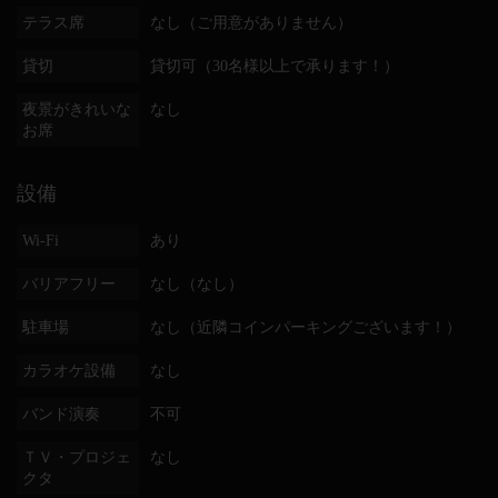
テラス席
なし（ご用意がありません）
貸切
貸切可（30名様以上で承ります！）
夜景がきれいな
なし
お席
設備
Wi-Fi
あり
バリアフリー
なし（なし）
駐車場
なし（近隣コインパーキングございます！）
カラオケ設備
なし
バンド演奏
不可
ＴＶ・プロジェ
なし
クタ