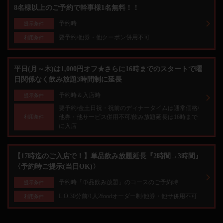
8名様以上のご予約で幹事様1名無料！！
予約時
提示条件
要予約/他券・他クーポン併用不可
利用条件
平日(月～木)は1,000円オフ★さらに16時までのスタートで曜
日関係なく飲み放題3時間制に延長
予約時＆入店時
提示条件
要予約/金土日祝・祝前のディナータイムは通常価格/
他券・他サービス併用不可/飲み放題延長は16時まで
利用条件
に入店
【17時迄のご入店で！】単品飲み放題延長『2時間→3時間』
〈予約時ご提示(当日OK)〉
予約時「単品飲み放題」のコースのご予約時
提示条件
L.O.30分前/1人2foodオーダー制/他券・他サ併用不可
利用条件