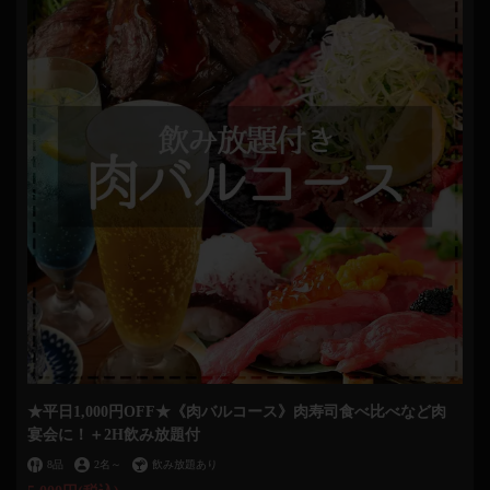
★平日1,000円OFF★《肉バルコース》肉寿司食べ比べなど肉
宴会に！＋2H飲み放題付
8品
2名
～
飲み放題あり