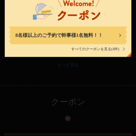
https://okiumiya.owst.jp/
飲めるタコス（選べる3種のソース付）
お店情報をコピー
638円
(税込)
ワカモレ、トマトサルサ、ハニーハラペーニョクリーム、焦が
8名様以上のご予約で幹事様1名無料！！
しコーンチーズクリーム、燻製クリームチーズの中から3種類
お選びください。
すべてのクーポンを見る
(4件)
閉じる
もっと見る
クーポン