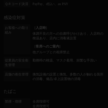
ＱＲコード決済
PayPay、d払い、au PAY
感染症対策
お客様への取り
[
入店時
]
組み
体調不良の方への自粛呼びかけあり
入店時の
検温あり
店内に消毒液設置
[
客席へのご案内
]
他グループとの相席禁止
従業員の安全衛
勤務時の検温
マスク着用
頻繁な手洗い
生管理
店舗の衛生管理
換気設備の設置と換気
多数の人が触れる箇所
の消毒
備品/卓上設置物の消毒
たばこ
禁煙・喫煙
全席喫煙可
全席喫煙可