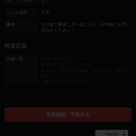
ライブショー
なし
ペット同伴
不可
備考
その他ご要望ございましたら、お気軽にお問い
合わせください！
関連店舗
店舗一覧
炉端とおでん ぼくちゃん
炉端とおでん おじょうさん
ホルモン×焼き鳥×煮込み この上さん。 堺筋本
町店
大衆スタンドたいちゃん
空席確認・予約する
language