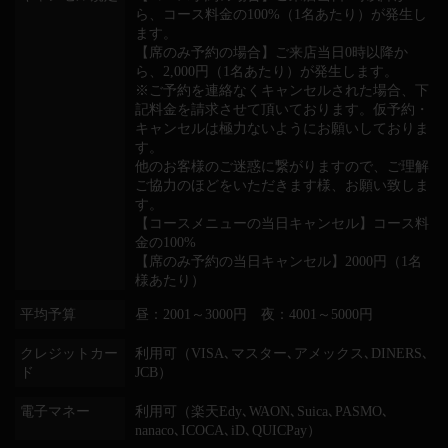
ら、コース料金の100%（1名あたり）が発生し
ます。
【席のみ予約の場合】ご来店当日0時以降か
ら、2,000円（1名あたり）が発生します。
※ご予約を連絡なくキャンセルされた場合、下
記料金を請求させて頂いております。仮予約・
キャンセルは極力ないようにお願いしておりま
す。
他のお客様のご迷惑に繋がりますので、ご理解
ご協力のほどをいただきます様、お願い致しま
す。
【コースメニューの当日キャンセル】コース料
金の100%
【席のみ予約の当日キャンセル】2000円（1名
様あたり）
平均予算
昼：2001～3000円 夜：4001～5000円
クレジットカー
利用可（VISA､マスター､アメックス､DINERS､
ド
JCB）
電子マネー
利用可（楽天Edy､WAON､Suica､PASMO､
nanaco､ICOCA､iD､QUICPay）