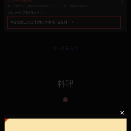
5,000円
(税込)
お一人様/平日5,000⇒4,000円/金・土・日・祝・祝前日5,000円
このコースで使えるクーポン
8名様以上のご予約で幹事様1名無料！！
もっと見る
(6)
料理
この店舗情報をシェアする
◆ 期間限定メニュー♪ ◆
海鮮×肉×鉄板バル okiumiya
大阪府大阪市北区兎我野町13-2 平田第一レジャービル