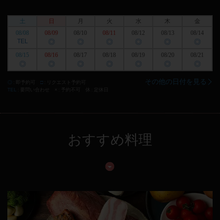
土
日
月
火
水
木
金
08/08
08/09
08/10
08/11
08/12
08/13
08/14
TEL
◎
◎
◎
◎
◎
◎
08/15
08/16
08/17
08/18
08/19
08/20
08/21
◎
◎
◎
◎
◎
◎
◎
その他の日付を見る
◎
即予約可
□
リクエスト予約可
TEL
要問い合わせ
×
予約不可
休
定休日
おすすめ料理